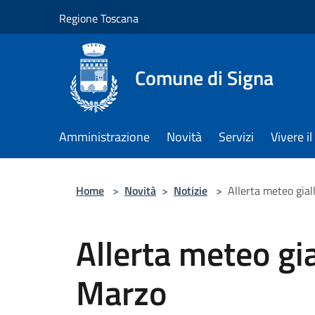
Salta al contenuto principale
Regione Toscana
Comune di Signa
Amministrazione
Novità
Servizi
Vivere 
Home
>
Novità
>
Notizie
>
Allerta meteo gial
Allerta meteo gia
Marzo