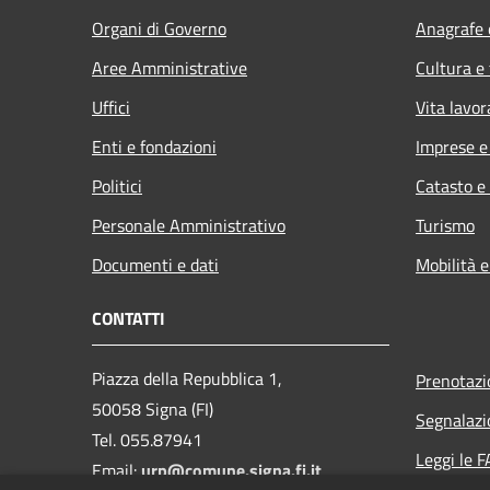
Organi di Governo
Anagrafe e
Aree Amministrative
Cultura e
Uffici
Vita lavor
Enti e fondazioni
Imprese 
Politici
Catasto e
Personale Amministrativo
Turismo
Documenti e dati
Mobilità e
CONTATTI
Piazza della Repubblica 1,
Prenotaz
50058 Signa (FI)
Segnalazi
Tel. 055.87941
Leggi le 
Email:
urp@comune.signa.fi.it