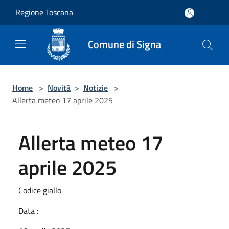
Salta al contenuto principale
Regione Toscana
Comune di Signa
Home
>
Novità
>
Notizie
>
Allerta meteo 17 aprile 2025
Allerta meteo 17
aprile 2025
Codice giallo
Data :