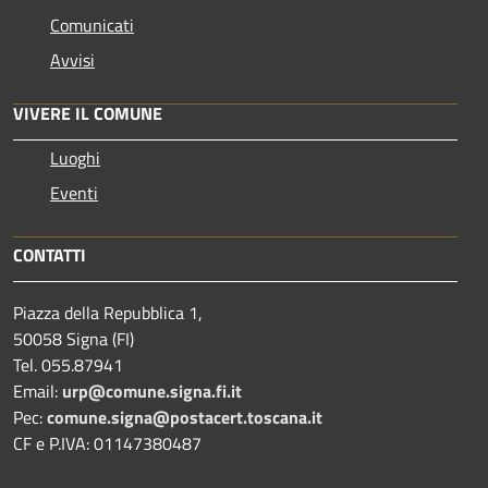
Comunicati
Avvisi
VIVERE IL COMUNE
Luoghi
Eventi
CONTATTI
Piazza della Repubblica 1,
50058 Signa (FI)
Tel. 055.87941
Email:
urp@comune.signa.fi.it
Pec:
comune.signa@postacert.toscana.it
CF e P.IVA: 01147380487