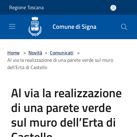
Salta al contenuto principale
Regione Toscana
Comune di Signa
Home
>
Novità
>
Comunicati
>
Al via la realizzazione di una parete verde sul muro
dell’Erta di Castello
Al via la realizzazione
di una parete verde
sul muro dell’Erta di
Castello