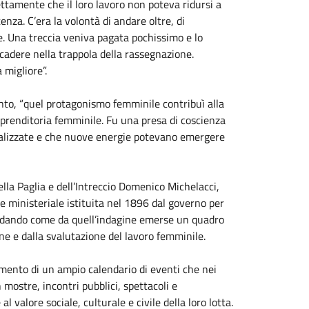
ttamente che il loro lavoro non poteva ridursi a
nza. C’era la volontà di andare oltre, di
. Una treccia veniva pagata pochissimo e lo
cadere nella trappola della rassegnazione.
a migliore”.
cento, “quel protagonismo femminile contribuì alla
mprenditoria femminile. Fu una presa di coscienza
realizzate e che nuove energie potevano emergere
ella Paglia e dell’Intreccio Domenico Michelacci,
e ministeriale istituita nel 1896 dal governo per
icordando come da quell’indagine emerse un quadro
e e dalla svalutazione del lavoro femminile.
amento di un ampio calendario di eventi che nei
 mostre, incontri pubblici, spettacoli e
l valore sociale, culturale e civile della loro lotta.