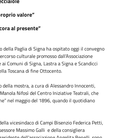
ecciaiole
 proprio valore”
cora al presente”
co della Paglia di Signa ha ospitato oggi il convegno
ercorso culturale promosso dall’Associazione
 ai Comuni di Signa, Lastra a Signa e Scandicci
ella Toscana di fine Ottocento.
tro della mostra, a cura di Alessandro Innocenti,
i Manola Nifosì del Centro Iniziative Teatrali, che
ione” nel maggio del 1896, quando il quotidiano
 della vicesindaco di Campi Bisenzio Federica Petti,
sessore Massimo Galli e della consigliera
residente dell’associazione Angelita Benelli, sono