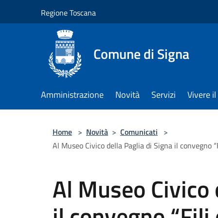
Salta al contenuto principale
Regione Toscana
Comune di Signa
Amministrazione
Novità
Servizi
Vivere 
Home
>
Novità
>
Comunicati
>
Al Museo Civico della Paglia di Signa il convegno “F
Al Museo Civico d
il convegno “Fil