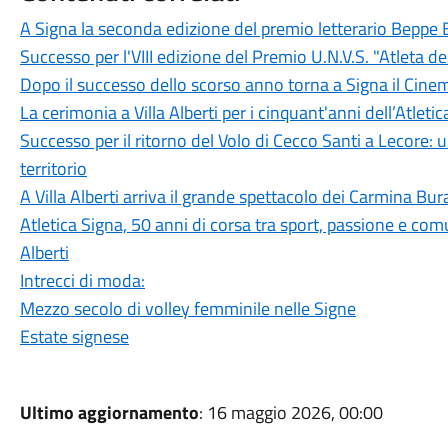
A Signa la seconda edizione del premio letterario Beppe
Successo per l'VIII edizione del Premio U.N.V.S. "Atleta del
Dopo il successo dello scorso anno torna a Signa il Cinem
La cerimonia a Villa Alberti per i cinquant'anni dell’Atleti
Successo per il ritorno del Volo di Cecco Santi a Lecore:
territorio
A Villa Alberti arriva il grande spettacolo dei Carmina Bu
Atletica Signa, 50 anni di corsa tra sport, passione e com
Alberti
Intrecci di moda:
Mezzo secolo di volley femminile nelle Signe
Estate signese
Ultimo aggiornamento
: 16 maggio 2026, 00:00