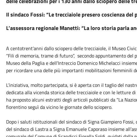
delle celebrazioni per i 130 anni dallo sciopero delle tr
Il sindaco Fossi: “Le trecciaiole presero coscienza del
L’assessora regionale Manetti: “La loro storia parla an
A centotrent’anni dallo sciopero delle trecciaiole, il Museo Civi
“Fili di memoria, trame di futuro”, secondo appuntamento del p
Museo della Paglia e dell’Intreccio Domenico Michelacci insieme
per ricordare una delle più importanti mobilitazioni femminili d
L’iniziativa, molto partecipata, si è aperta con il taglio del nas
dedicata alla vicenda storica delle trecciaiole e con le letture d
ha proposto alcuni estratti degli articoli pubblicati da “La Naz
fiorentino seguì da vicino le giornate dello sciopero.
Dopo i saluti istituzionali del sindaco di Signa Giampiero Fossi,
del sindaco di Lastra a Signa Emanuele Caporaso insieme all’as
comunale del Comune di Scandicci Fiorella Soldi, guidati dalla p