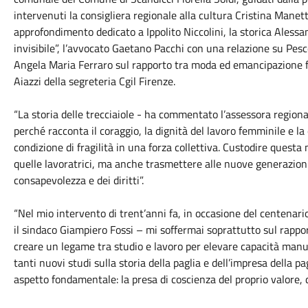
intervenuti la consigliera regionale alla cultura Cristina Manett
approfondimento dedicato a Ippolito Niccolini, la storica Alessa
invisibile”, l’avvocato Gaetano Pacchi con una relazione su Pesce
Angela Maria Ferraro sul rapporto tra moda ed emancipazione f
Aiazzi della segreteria Cgil Firenze.
“La storia delle trecciaiole - ha commentato l’assessora regiona
perché racconta il coraggio, la dignità del lavoro femminile e l
condizione di fragilità in una forza collettiva. Custodire quest
quelle lavoratrici, ma anche trasmettere alle nuove generazioni 
consapevolezza e dei diritti”.
“Nel mio intervento di trent’anni fa, in occasione del centenario
il sindaco Giampiero Fossi – mi soffermai soprattutto sul rapport
creare un legame tra studio e lavoro per elevare capacità manua
tanti nuovi studi sulla storia della paglia e dell’impresa della p
aspetto fondamentale: la presa di coscienza del proprio valore, d