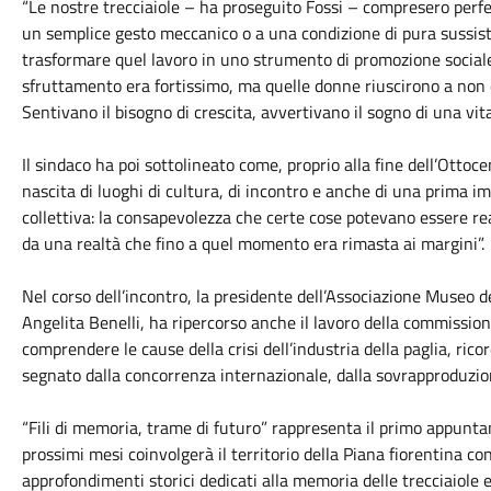
“Le nostre trecciaiole – ha proseguito Fossi – compresero perfe
un semplice gesto meccanico o a una condizione di pura sussiste
trasformare quel lavoro in uno strumento di promozione sociale
sfruttamento era fortissimo, ma quelle donne riuscirono a non 
Sentivano il bisogno di crescita, avvertivano il sogno di una vit
Il sindaco ha poi sottolineato come, proprio alla fine dell’Otto
nascita di luoghi di cultura, di incontro e anche di una prima i
collettiva: la consapevolezza che certe cose potevano essere 
da una realtà che fino a quel momento era rimasta ai margini”.
Nel corso dell’incontro, la presidente dell’Associazione Museo d
Angelita Benelli, ha ripercorso anche il lavoro della commission
comprendere le cause della crisi dell’industria della paglia, r
segnato dalla concorrenza internazionale, dalla sovrapproduzion
“Fili di memoria, trame di futuro” rappresenta il primo appunt
prossimi mesi coinvolgerà il territorio della Piana fiorentina con
approfondimenti storici dedicati alla memoria delle trecciaiole e a