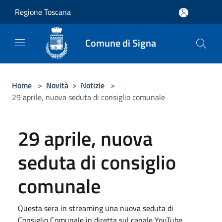
Salta al contenuto principale
Regione Toscana
Comune di Signa
Home
>
Novità
>
Notizie
>
29 aprile, nuova seduta di consiglio comunale
29 aprile, nuova
seduta di consiglio
comunale
Questa sera in streaming una nuova seduta di
Consiglio Comunale in diretta sul canale YouTube