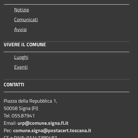
Notizie
Comunicati
Avvisi
VIVERE IL COMUNE
Luoghi
Eventi
CONTATTI
Piazza della Repubblica 1,
50058 Signa (FI)
Tel. 055.87941
Email:
urp@comune.signa.fi.it
Pec:
comune.signa@postacert.toscana.it
CF e P.IVA: 01147380487