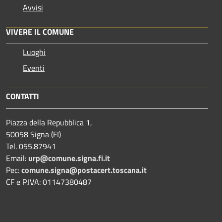
Avvisi
VIVERE IL COMUNE
Luoghi
Eventi
CONTATTI
Piazza della Repubblica 1,
50058 Signa (FI)
Tel. 055.87941
Email:
urp@comune.signa.fi.it
Pec:
comune.signa@postacert.toscana.it
CF e P.IVA: 01147380487