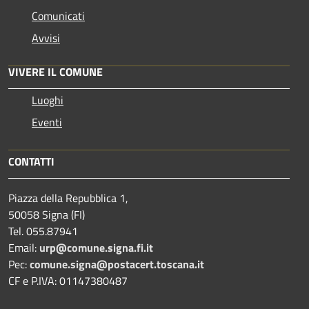
Comunicati
Avvisi
VIVERE IL COMUNE
Luoghi
Eventi
CONTATTI
Piazza della Repubblica 1,
50058 Signa (FI)
Tel. 055.87941
Email:
urp@comune.signa.fi.it
Pec:
comune.signa@postacert.toscana.it
CF e P.IVA: 01147380487