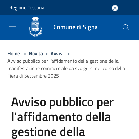
Salta al contenuto principale
Regione Toscana
Comune di Signa
Home
>
Novità
>
Avvisi
>
Avviso pubblico per l'affidamento della gestione della
manifestazione commerciale da svolgersi nel corso della
Fiera di Settembre 2025
Avviso pubblico per
l'affidamento della
gestione della