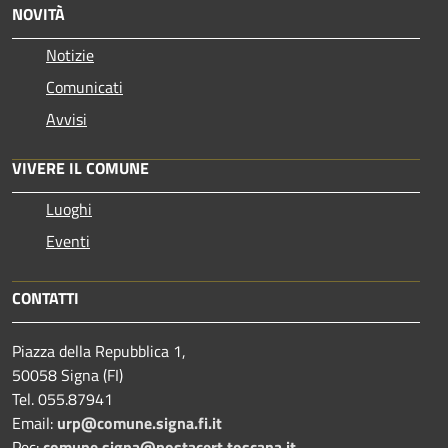
NOVITÀ
Notizie
Comunicati
Avvisi
VIVERE IL COMUNE
Luoghi
Eventi
CONTATTI
Piazza della Repubblica 1,
50058 Signa (FI)
Tel. 055.87941
Email:
urp@comune.signa.fi.it
Pec:
comune.signa@postacert.toscana.it