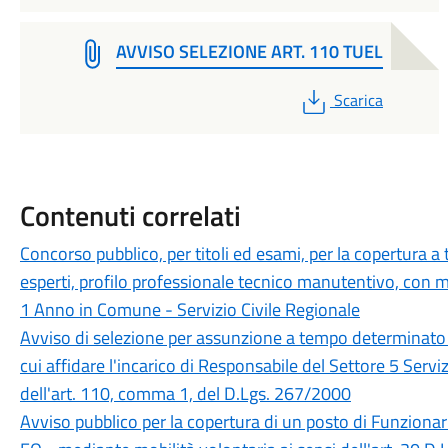
AVVISO SELEZIONE ART. 110 TUEL
PDF
Scarica
Contenuti correlati
Concorso pubblico, per titoli ed esami, per la copertura a
esperti, profilo professionale tecnico manutentivo, con m
1 Anno in Comune - Servizio Civile Regionale
Avviso di selezione per assunzione a tempo determinato 
cui affidare l'incarico di Responsabile del Settore 5 Servi
dell'art. 110, comma 1, del D.Lgs. 267/2000
Avviso pubblico per la copertura di un posto di Funziona