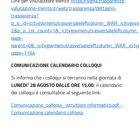
Link per visulaizzare elenco :
https://signa.trasparenza-
valutazione-merito.it/web/trasparenza/dettaglio-
trasparenza?
p_p_id=jcitygovmenutrasversaleleftcolumn_WAR_jcitygo
2&p_p_col_count=1&_jcitygovmenutrasversaleleftcolumn_
page-
parent=0&_jcitygovmenutrasversaleleftcolumn_WAR_jcityg
page=1164
COMUNICAZIONE CALENDARIO COLLOQUI
Si informa che i colloqui si terranno nella giornata di
LUNEDI' 28 AGOSTO DALLE ORE 15.00
; il calendario
dei colloqui è consultabile al seguente link:
Comunicazione_colloqui_istruttore informatico.pdf -
Comunicazione calendario colloqui