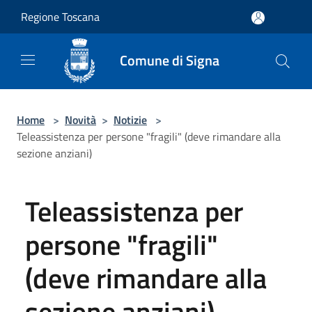
Salta al contenuto principale
Regione Toscana
Comune di Signa
Home
>
Novità
>
Notizie
>
Teleassistenza per persone "fragili" (deve rimandare alla
sezione anziani)
Teleassistenza per
persone "fragili"
(deve rimandare alla
sezione anziani)