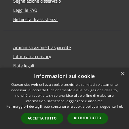
Segnalazione disservizio
Leggi le FAQ
Richiesta di assistenza
Amministrazione trasparente
Informativa privacy
Note legali
×
Dichiarazione di accessibilità
Informazioni sui cookie
Questo sito web utilizza cookie tecnici e assimilati strettamente
necessari al corretto funzionamento e alla navigazione del sito,
nonché un cookie tecnico analitico al solo fine di elaborare
informazioni statistiche, aggregate e anonime.
RSS
Copyright © 2026 • Comune di
Per maggiori dettagli, può consultare la cookie policy al seguente
link
Accessibilità
Signa • Powered by
Privacy
Municipium
Accesso
•
RIFIUTA TUTTO
ACCETTA TUTTO
Cookie
redazione