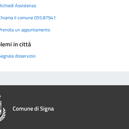
Richiedi Assistenza
Chiama il comune 055.87941
Prenota un appuntamento
lemi in città
Segnala disservizio
Comune di Signa