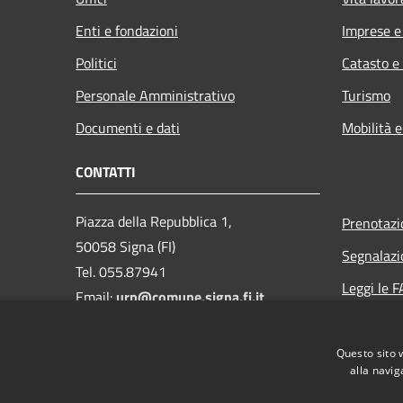
Enti e fondazioni
Imprese 
Politici
Catasto e
Personale Amministrativo
Turismo
Documenti e dati
Mobilità e
CONTATTI
Piazza della Repubblica 1,
Prenotaz
50058 Signa (FI)
Segnalazi
Tel. 055.87941
Leggi le 
Email:
urp@comune.signa.fi.it
Richiesta 
Pec:
comune.signa@postacert.toscana.it
Questo sito 
CF e P.IVA: 01147380487
alla navig