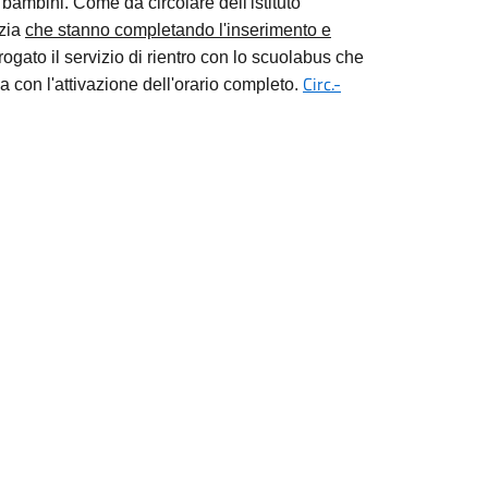
i bambini.
Come da circolare dell'istituto
nzia
che stanno completando l'inserimento e
gato il servizio di rientro con lo scuolabus che
Circ.-
 con l'attivazione dell'orario completo.