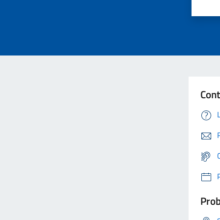
Cont
Prob