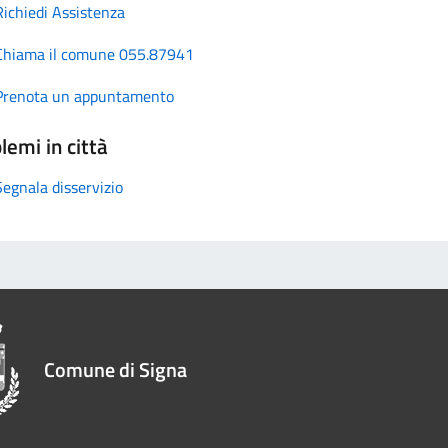
Richiedi Assistenza
Chiama il comune 055.87941
Prenota un appuntamento
lemi in città
Segnala disservizio
Comune di Signa