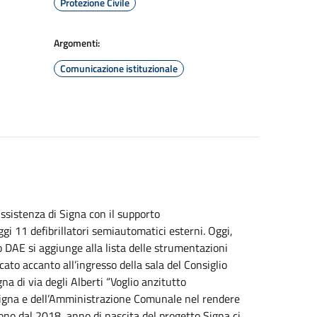
Protezione Civile
Argomenti:
Comunicazione istituzionale
sistenza di Signa con il supporto
ggi
11 defibrillatori semiautomatici esterni.
Oggi
,
o DAE si aggiunge alla lista delle strumentazioni
ocato accanto all’ingresso della sala del Consiglio
 di via degli Alberti “Voglio anzitutto
 Signa e dell’Amministrazione Comunale nel rendere
uono dal 2018, anno di nascita del progetto Signa ci