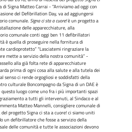
za di Signa Matteo Carrai - “Arriviamo ad
oggi
con
casione del Defibrillation Day, va ad aggiungersi
itorio comunale.
Signa ci sta a cuore!
è un progetto a
tallazione delle apparecchiature, alla
itorio comunale conti
oggi
ben 11 defibrillatori
à è quella di proseguire nella fornitura di
nte cardioprotetto” “Lasciatemi ringraziare la
re mette a servizio della nostra comunità” -
sello alla già folta rete di apparecchiature
da prima di ogni cosa alla salute e alla tutela dei
al senso ci rende orgogliosi e soddisfatti della
centro culturale Boncompagno da Signa di un DAE è
e questo luogo come uno fra i più importanti spazi
graziamento a tutti gli intervenuti, al Sindaco e al
 commenta Matteo Mannelli, consigliere comunale di
del progetto Signa ci sta a cuore! ci siamo uniti
 un defibrillatore che fosse a servizio della
 sale delle comunità e tutte le associazioni devono