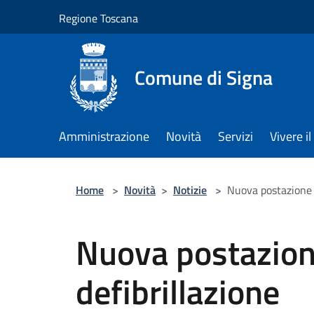
Salta al contenuto principale
Regione Toscana
Comune di Signa
Amministrazione
Novità
Servizi
Vivere 
Home
>
Novità
>
Notizie
>
Nuova postazione p
Nuova postazion
defibrillazione