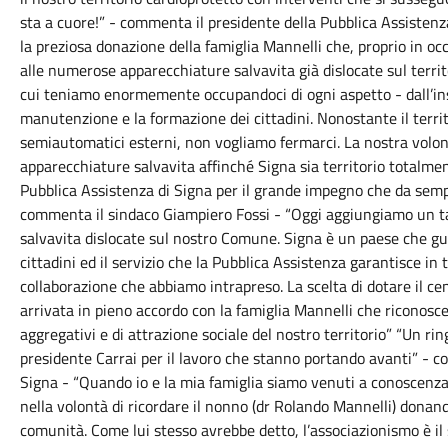
sta a cuore!” - commenta il presidente della Pubblica Assisten
la preziosa donazione della famiglia Mannelli che, proprio in oc
alle numerose apparecchiature salvavita già dislocate sul terr
cui teniamo enormemente occupandoci di ogni aspetto - dall’ins
manutenzione e la formazione dei cittadini. Nonostante il terr
semiautomatici esterni, non vogliamo fermarci. La nostra volont
apparecchiature salvavita affinché Signa sia territorio totalme
Pubblica Assistenza di Signa per il grande impegno che da semp
commenta il sindaco Giampiero Fossi - “
Oggi
aggiungiamo un tas
salvavita dislocate sul nostro Comune. Signa è un paese che guar
cittadini ed il servizio che la Pubblica Assistenza garantisce in t
collaborazione che abbiamo intrapreso. La scelta di dotare il 
arrivata in pieno accordo con la famiglia Mannelli che riconosc
aggregativi e di attrazione sociale del nostro territorio” “Un rin
presidente Carrai per il lavoro che stanno portando avanti” -
Signa - “Quando io e la mia famiglia siamo venuti a conoscenza 
nella volontà di ricordare il nonno (dr Rolando Mannelli) donando
comunità. Come lui stesso avrebbe detto, l’associazionismo è il