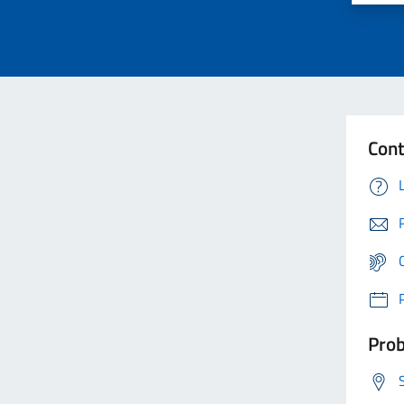
Cont
Prob