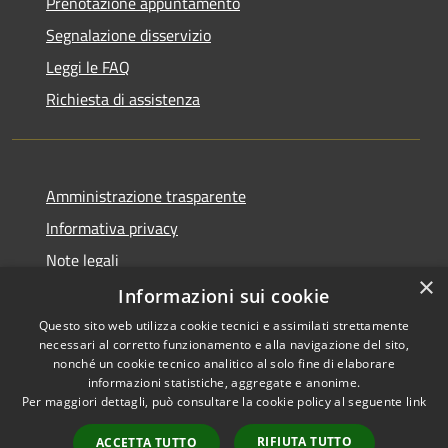
Prenotazione appuntamento
Segnalazione disservizio
Leggi le FAQ
Richiesta di assistenza
Amministrazione trasparente
Informativa privacy
Note legali
×
Dichiarazione di accessibilità
Informazioni sui cookie
Questo sito web utilizza cookie tecnici e assimilati strettamente
necessari al corretto funzionamento e alla navigazione del sito,
nonché un cookie tecnico analitico al solo fine di elaborare
informazioni statistiche, aggregate e anonime.
RSS
Copyright © 2026 • Comune di
Per maggiori dettagli, può consultare la cookie policy al seguente
link
Accessibilità
Signa • Powered by
Privacy
Municipium
Accesso
•
RIFIUTA TUTTO
ACCETTA TUTTO