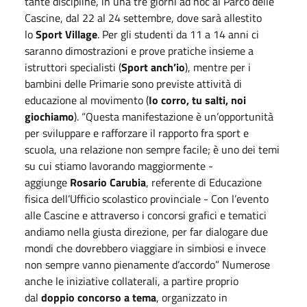
tante discipline, in una tre giorni ad hoc al Parco delle
Cascine, dal 22 al 24 settembre, dove sarà allestito
lo
Sport Village
. Per gli studenti da 11 a 14 anni ci
saranno dimostrazioni e prove pratiche insieme a
istruttori specialisti (
Sport anch’io
), mentre per i
bambini delle Primarie sono previste attività di
educazione al movimento (
Io corro, tu salti, noi
giochiamo
). “Questa manifestazione è un’opportunità
per sviluppare e rafforzare il rapporto fra sport e
scuola, una relazione non sempre facile; è uno dei temi
su cui stiamo lavorando maggiormente -
aggiunge
Rosario Carubia
, referente di Educazione
fisica dell’Ufficio scolastico provinciale - Con l’evento
alle Cascine e attraverso i concorsi grafici e tematici
andiamo nella giusta direzione, per far dialogare due
mondi che dovrebbero viaggiare in simbiosi e invece
non sempre vanno pienamente d’accordo” Numerose
anche le iniziative collaterali, a partire proprio
dal
doppio concorso a tema
, organizzato in