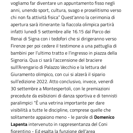
vogliamo far diventare un appuntamento fisso negli
anni, unendo sport, cultura, svago e proselitismo verso
chi non fa attività fisica” Quest’anno la cerimonia di
apertura sarà itinerante: la fiaccola olimpica partirà
infatti lunedì 5
settembre
alle 16.15 dal Parco dei
Renai di Signa con i tedofori che si dirigeranno verso
Firenze per poi cedere il testimone a una pattuglia di
bambini per l’ultimo tratto e l’ingresso in piazza della
Signoria. Qua ci sarà l’accensione del braciere
sull’Arengario di Palazzo Vecchio e la lettura del
Giuramento olimpico, con cui si alzerà il sipario
sull’edizione 2022. Atto conclusivo, invece, venerdì
30
settembre
a Montespertoli, con le premiazioni
precedute da esibizioni di danza sportiva e di tennisti
paralimpici “È una vetrina importante per dare
visibilità a tutte le discipline, comprese quelle che
solitamente appaiono meno - le parole di
Domenico
Lapenta
intervenuto in rappresentanza del Coni
fiorentino - Ed esalta la funzione dell’area