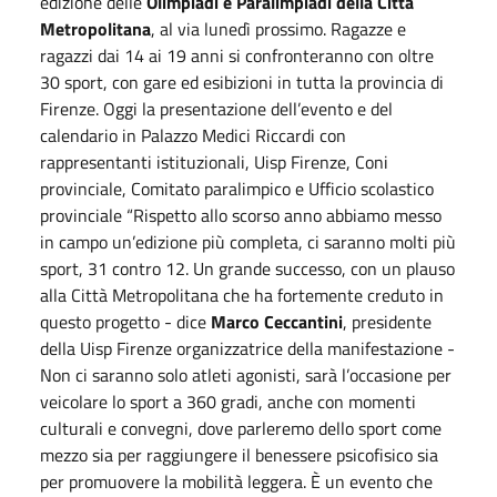
edizione delle
Olimpiadi e Paralimpiadi della Città
Metropolitana
, al via lunedì prossimo. Ragazze e
ragazzi dai 14 ai 19 anni si confronteranno con oltre
30 sport, con gare ed esibizioni in tutta la provincia di
Firenze.
Oggi
la presentazione dell’evento e del
calendario in Palazzo Medici Riccardi con
rappresentanti istituzionali, Uisp Firenze, Coni
provinciale, Comitato paralimpico e Ufficio scolastico
provinciale “Rispetto allo scorso anno abbiamo messo
in campo un’edizione più completa, ci saranno molti più
sport, 31 contro 12. Un grande successo, con un plauso
alla Città Metropolitana che ha fortemente creduto in
questo progetto - dice
Marco Ceccantini
, presidente
della Uisp Firenze organizzatrice della manifestazione -
Non ci saranno solo atleti agonisti, sarà l’occasione per
veicolare lo sport a 360 gradi, anche con momenti
culturali e convegni, dove parleremo dello sport come
mezzo sia per raggiungere il benessere psicofisico sia
per promuovere la mobilità leggera. È un evento che