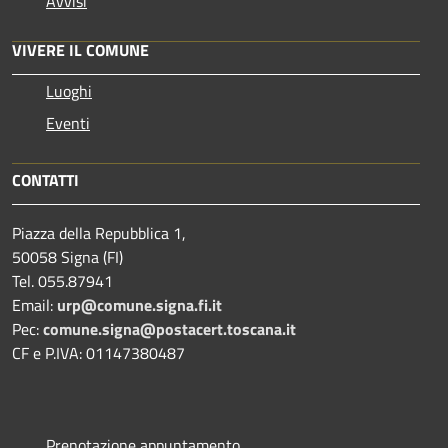
Avvisi
VIVERE IL COMUNE
Luoghi
Eventi
CONTATTI
Piazza della Repubblica 1,
50058 Signa (FI)
Tel. 055.87941
Email:
urp@comune.signa.fi.it
Pec:
comune.signa@postacert.toscana.it
CF e P.IVA: 01147380487
Prenotazione appuntamento