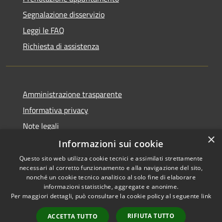
Segnalazione disservizio
Leggi le FAQ
Richiesta di assistenza
Amministrazione trasparente
Informativa privacy
Note legali
×
Dichiarazione di accessibilità
Informazioni sui cookie
Questo sito web utilizza cookie tecnici e assimilati strettamente
necessari al corretto funzionamento e alla navigazione del sito,
nonché un cookie tecnico analitico al solo fine di elaborare
informazioni statistiche, aggregate e anonime.
RSS
Copyright © 2026 • Comune di
Per maggiori dettagli, può consultare la cookie policy al seguente
link
Accessibilità
Signa • Powered by
Privacy
Municipium
Accesso
•
RIFIUTA TUTTO
ACCETTA TUTTO