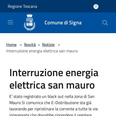
Salta al contenuto principale
Regione Toscana
Comune di Signa
Home
>
Novità
>
Notizie
>
Interruzione energia elettrica san mauro
Interruzione energia
elettrica san mauro
E' stato registrato un black out nella zona di San
Mauro Si comunica che E-Distribuzione sta già
lavorando per ripristinare la corrente a tutte le vie
interessate che dovrebbe riprendere il regolare