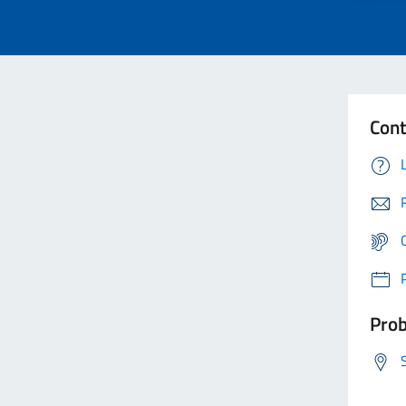
Cont
Prob