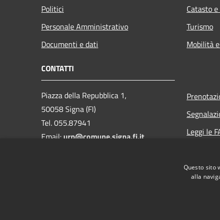
Politici
Catasto e
Personale Amministrativo
Turismo
Documenti e dati
Mobilità e
CONTATTI
Piazza della Repubblica 1,
Prenotaz
50058 Signa (FI)
Segnalazi
Tel. 055.87941
Leggi le 
Email:
urp@comune.signa.fi.it
Richiesta 
Pec:
comune.signa@postacert.toscana.it
Questo sito 
CF e P.IVA: 01147380487
alla navig