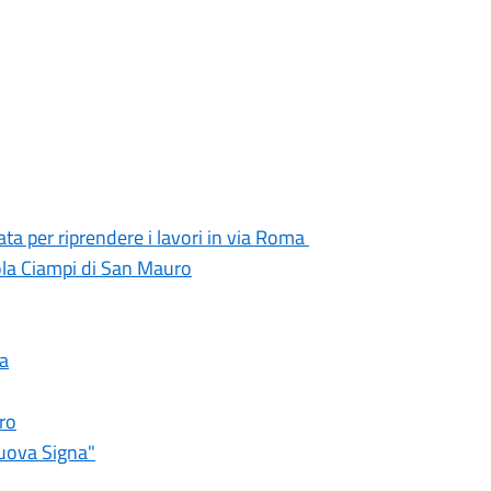
ata per riprendere i lavori in via Roma
ola Ciampi di San Mauro
na
ro
nuova Signa"