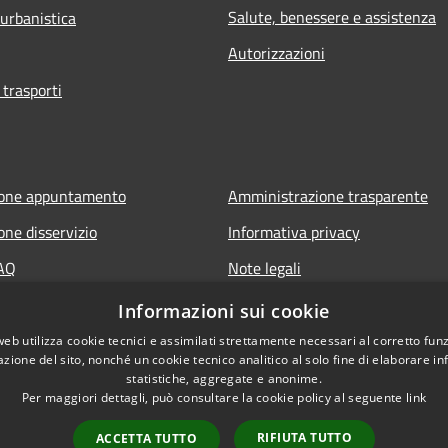
Salute, benessere e assistenza
 urbanistica
Autorizzazioni
 trasporti
ione appuntamento
Amministrazione trasparente
one disservizio
Informativa privacy
FAQ
Note legali
di assistenza
Dichiarazione di accessibilità
Informazioni sui cookie
web utilizza cookie tecnici e assimilati strettamente necessari al corretto fu
azione del sito, nonché un cookie tecnico analitico al solo fine di elaborare i
statistiche, aggregate e anonime.
Per maggiori dettagli, può consultare la cookie policy al seguente
link
RIFIUTA TUTTO
ACCETTA TUTTO