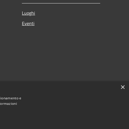
Luoghi
Eventi
×
nzionamento e
nformazioni