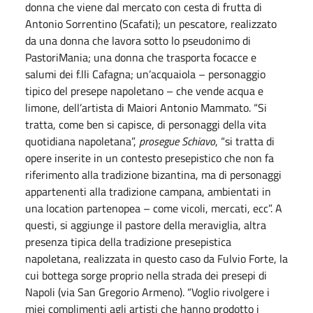
donna che viene dal mercato con cesta di frutta di
Antonio Sorrentino (Scafati); un pescatore, realizzato
da una donna che lavora sotto lo pseudonimo di
PastoriMania; una donna che trasporta focacce e
salumi dei f.lli Cafagna; un’acquaiola – personaggio
tipico del presepe napoletano – che vende acqua e
limone, dell’artista di Maiori Antonio Mammato. “Si
tratta, come ben si capisce, di personaggi della vita
quotidiana napoletana”,
prosegue Schiavo
, “si tratta di
opere inserite in un contesto presepistico che non fa
riferimento alla tradizione bizantina, ma di personaggi
appartenenti alla tradizione campana, ambientati in
una location partenopea – come vicoli, mercati, ecc”. A
questi, si aggiunge il pastore della meraviglia, altra
presenza tipica della tradizione presepistica
napoletana, realizzata in questo caso da Fulvio Forte, la
cui bottega sorge proprio nella strada dei presepi di
Napoli (via San Gregorio Armeno). “Voglio rivolgere i
miei complimenti agli artisti che hanno prodotto i