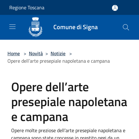
Salta al contenuto principale
Regione Toscana
Comune di Signa
Home
>
Novità
>
Notizie
>
Opere dell’arte presepiale napoletana e campana
Opere dell’arte
presepiale napoletana
e campana
Opere molte preziose dell’arte presepiale napoletana e
campana sono state concesse in prestito oggi da un