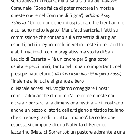
sono adesso in mostra nella Sala Giunta del Palazzo
Comunale. “Sono felice di poter mettere in mostra
queste opere nel Comune di Signa”,
dichiara il sig.
Schiavo
, “Un comune che mi ospita da oltre trent’anni e
a cui sono molto legato”. Manufatti sartoriali fatti su
commissione che contano sulla maestria di artigiani
esperti; arti in legno, occhi in vetro, teste in terracotta
e abiti realizzati con le pregiatissime stoffe di San
Leucio di Caserta – “è un onore per Signa poter
ospitare pezzi unici, tanto belli quanto importanti, del
presepe napoletano”,
dichiara il sindaco Giampiero Fossi
,
“Insieme alle luci e al grande albero
di
Natale
accesi
ieri
, vogliamo omaggiare i nostri
concittadini anche di opere d’arte come queste che –
oltre a riportarci alla dimensione festiva – ci mostrano
anche un pezzo di storia dell’artigiano artistico italiano
che ci rende grandi in tutto il mondo”. La collezione
esposta si compone di una Natività di Federico
Iaccarino (Meta di Sorrento); un pastore adorante e una