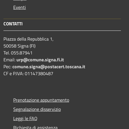
Eventi
CONTATTI
Piazza della Repubblica 1,
50058 Signa (FI)
Tel. 055.87941
Email:
urp@comune.signa.fi.it
Pec:
comune.signa@postacert.toscana.it
CF e P.IVA: 01147380487
Prenotazione appuntamento
Segnalazione disservizio
Leggi le FAQ
Richiesta di assistenza