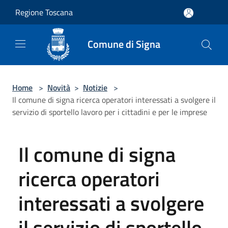
Salta al contenuto principale
Regione Toscana
Comune di Signa
Home
>
Novità
>
Notizie
>
Il comune di signa ricerca operatori interessati a svolgere il
servizio di sportello lavoro per i cittadini e per le imprese
Il comune di signa
ricerca operatori
interessati a svolgere
il servizio di sportello