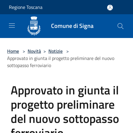
Salta al contenuto principale
Regione Toscana
Comune di Signa
Home
>
Novità
>
Notizie
>
Approvato in giunta il progetto preliminare del nuovo
sottopasso ferroviario
Approvato in giunta il
progetto preliminare
del nuovo sottopasso
ferroviario