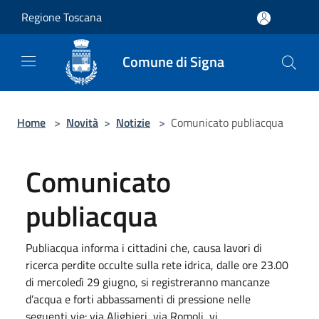
Salta al contenuto principale
Regione Toscana
Comune di Signa
Home
>
Novità
>
Notizie
>
Comunicato publiacqua
Comunicato
publiacqua
Publiacqua informa i cittadini che, causa lavori di
ricerca perdite occulte sulla rete idrica, dalle ore 23.00
di mercoledì 29 giugno, si registreranno mancanze
d’acqua e forti abbassamenti di pressione nelle
seguenti vie: via Alighieri, via Romoli, vi...