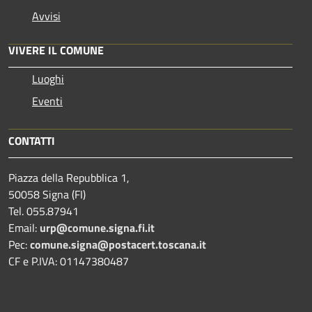
Avvisi
VIVERE IL COMUNE
Luoghi
Eventi
CONTATTI
Piazza della Repubblica 1,
50058 Signa (FI)
Tel. 055.87941
Email:
urp@comune.signa.fi.it
Pec:
comune.signa@postacert.toscana.it
CF e P.IVA: 01147380487