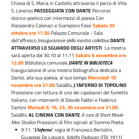
Chiesa di S. Maria in Castello attraverso il parco di Villa
S. Lorenzo
PASSEGGIATA CON DANTE
Percorso
storico-poetico con intermezzi di poesia Con
Alessandro Calonaci e Giampiero Fossi
Sabato 30
ottobre ore 17.30
Palazzo Comunale - Sala
dell’affresco
Inaugurazione della mostra collettiva
DANTE
ATTRAVERSO LO SGUARDO DEGLI ARTISTI
La mostra
sarà aperta dal 30.10 al 11.11
Sabato 6 novembre ore
12.00
Biblioteca comunale
DANTE IN BIBLIOTECA
Inaugurazione di una mostra bibliografica dedicata a
Dante, alla sua poesia, al suo tempo
Mercoledì 10
novembre ore 21.00
SalaBlu
L’INFERNO DI TOPOLINO
Proiezione con lettura di uno dei capolavori del fumetto
italiano, con interventi di Davide Fabbri e Federico
Santini
Martedì 9, 16, 23, 30 novembre ore 21.00
SalaBlu
AL CINEMA CON DANTE
A cura di Short Movie
Man Studios
Proiezioni di film ispirati al Sommo Poeta:
9.11: “
L’inferno
” regia di Francesco Bertolini,
Giuseppe De Liguoro, Adolfo Padovan (ITA 1911)