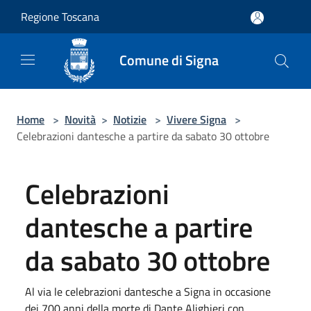
Salta al contenuto principale
Regione Toscana
Comune di Signa
Home
>
Novità
>
Notizie
>
Vivere Signa
>
Celebrazioni dantesche a partire da sabato 30 ottobre
Celebrazioni
dantesche a partire
da sabato 30 ottobre
Al via le celebrazioni dantesche a Signa in occasione
dei 700 anni della morte di Dante Alighieri con