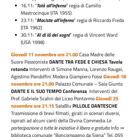
16.11: “
Totò all’inferno
” regia di Camillo
Mastrocinque (ITA 1955)
23.11: “
Maciste all’inferno
” regia di Riccardo Freda
(ITA 1962)
30.11: “
Al di là dei sogni
” regia di Vincent Ward
(USA 1998)
Giovedì 11 novembre ore 21.00
Casa Madre delle
Suore Passioniste
DANTE TRA FEDE E CHIESA Tavola
rotonda
Interventi di Simone Manna, Lorenzo Raugei,
Agostino Pandolfini Modera Giampiero Fossi
Giovedì 18
novembre ore 21.00
Palazzo Comunale – Sala Giunta
DANTE E IL SUO TEMPO
Conferenza
Interventi del
Prof. Gabriele Scalini del Liceo Pontormo
Giovedì 25
novembre ore 21.15
SalaBlu
PILLOLE DANTESCHE
Trasmissione di brevi filmati, girati in scenari diversi,
ispirati ad alcuni canti della Divina Commedia
La
partecipazione a tutte le iniziative è libera e gratuita
Info ⇒
biblioteca comunale “Boncompagno da Signa” Tel. 055