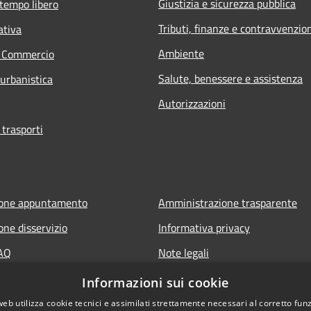
Giustizia e sicurezza pubblica
 tempo libero
Tributi, finanze e contravvenzio
ativa
Ambiente
e Commercio
Salute, benessere e assistenza
 urbanistica
Autorizzazioni
 trasporti
ione appuntamento
Amministrazione trasparente
one disservizio
Informativa privacy
FAQ
Note legali
di assistenza
Dichiarazione di accessibilità
Informazioni sui cookie
web utilizza cookie tecnici e assimilati strettamente necessari al corretto fu