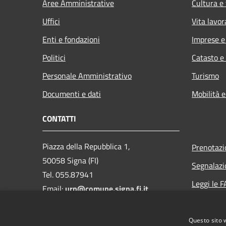
Aree Amministrative
Cultura e
Uffici
Vita lavor
Enti e fondazioni
Imprese 
Politici
Catasto e
Personale Amministrativo
Turismo
Documenti e dati
Mobilità e
CONTATTI
Piazza della Repubblica 1,
Prenotaz
50058 Signa (FI)
Segnalazi
Tel. 055.87941
Leggi le 
Email:
urp@comune.signa.fi.it
Richiesta 
Pec:
comune.signa@postacert.toscana.it
Questo sito 