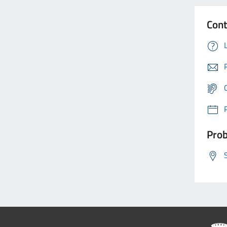
Cont
Prob