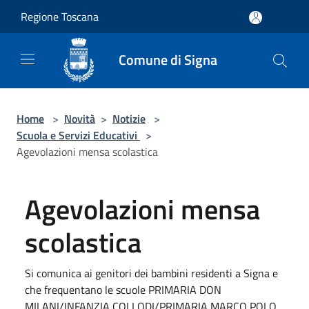
Salta al contenuto principale
Regione Toscana
Comune di Signa
Home
>
Novità
>
Notizie
>
Scuola e Servizi Educativi
>
Agevolazioni mensa scolastica
Agevolazioni mensa
scolastica
Si comunica ai genitori dei bambini residenti a Signa e
che frequentano le scuole PRIMARIA DON
MILANI/INFANZIA COLLODI/PRIMARIA MARCO POLO