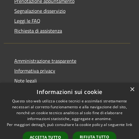
Prenotazione appuntamento
Segnalazione disservizio
Leggi le FAQ
Richiesta di assistenza
Amministrazione trasparente
Informativa privacy
Note legali
×
Dichiarazione di accessibilità
Informazioni sui cookie
Questo sito web utilizza cookie tecnici e assimilati strettamente
necessari al corretto funzionamento e alla navigazione del sito,
nonché un cookie tecnico analitico al solo fine di elaborare
informazioni statistiche, aggregate e anonime.
RSS
Copyright © 2026 • Comune di
Per maggiori dettagli, può consultare la cookie policy al seguente
link
Accessibilità
Signa • Powered by
Privacy
Municipium
Accesso
•
RIFIUTA TUTTO
ACCETTA TUTTO