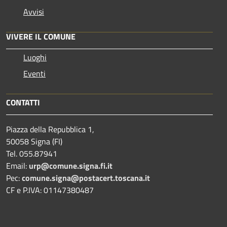
Avvisi
VIVERE IL COMUNE
Luoghi
Eventi
CONTATTI
Piazza della Repubblica 1,
50058 Signa (FI)
Tel. 055.87941
Email:
urp@comune.signa.fi.it
Pec:
comune.signa@postacert.toscana.it
CF e P.IVA: 01147380487