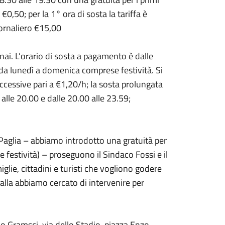
€0,50; per la 1° ora di sosta la tariffa è
iornaliero €15,00
nai. L’orario di sosta a pagamento è dalle
 da lunedì a domenica comprese festività. Si
ccessive pari a €1,20/h; la sosta prolungata
alle 20.00 e dalle 20.00 alle 23.59;
a Paglia – abbiamo introdotto una gratuità per
e festività) – proseguono il Sindaco Fossi e il
ie, cittadini e turisti che vogliono godere
ialla abbiamo cercato di intervenire per
o Gramsci, via dello Stadio, piazza Enzo