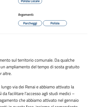
Polizia Locale
Argomenti:
Parcheggi
Polizia
amento sul territorio comunale. Da qualche
o un ampliamento del tempo di sosta gratuito
 altre.
o lungo via dei Renai e abbiamo attivato la
ì da facilitare l’accesso agli studi medici –
 a pagamento che abbiamo attivato nel gennaio
nti: in questa fase, insieme al comandante