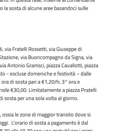
o la sosta di alcune aree basandoci sulle
 via Fratelli Rossetti, via Giuseppe di
la Stazione, via Buoncompagno da Signa, via
via Antonio Gramsci, piazza Cavallotti, piazza
bato - escluse domeniche e festività – dalle
ora di sosta pari a €1,20/h; 3° ora e
ile €30,00. Limitatamente a piazza Pratelli
di sosta per una sola volta al giorno.
ossia le zone di maggior transito dove si
heggi. L’orario di sosta a pagamento è dal
8.30 alle 19.30 con una gratuità per i primi