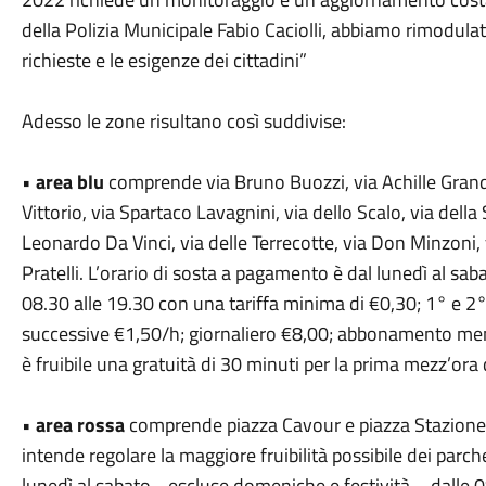
della Polizia Municipale Fabio Caciolli, abbiamo rimodulat
richieste e le esigenze dei cittadini”
Adesso le zone risultano così suddivise:
•
area blu
comprende via Bruno Buozzi, via Achille Grandi,
Vittorio, via Spartaco Lavagnini, via dello Scalo, via del
Leonardo Da Vinci, via delle Terrecotte, via Don Minzoni, 
Pratelli. L’orario di sosta a pagamento è dal lunedì al sa
08.30 alle 19.30 con una tariffa minima di €0,30; 1° e 2° 
successive €1,50/h; giornaliero €8,00; abbonamento mens
è fruibile una gratuità di 30 minuti per la prima mezz’ora 
•
area rossa
comprende piazza Cavour e piazza Stazione, 
intende regolare la maggiore fruibilità possibile dei parc
lunedì al sabato - escluse domeniche e festività – dalle 0