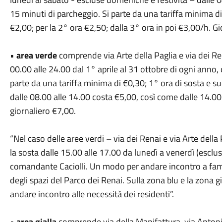
15 minuti di parcheggio. Si parte da una tariffa minima di 
€2,00; per la 2° ora €2,50; dalla 3° ora in poi €3,00/h. G
•
area verde
comprende via Arte della Paglia e via dei Re
00.00 alle 24.00 dal 1° aprile al 31 ottobre di ogni anno,
parte da una tariffa minima di €0,30; 1° ora di sosta e su
dalle 08.00 alle 14.00 costa €5,00, così come dalle 14.00 
giornaliero €7,00.
“Nel caso delle aree verdi – via dei Renai e via Arte dell
la sosta dalle 15.00 alle 17.00 da lunedì a venerdì (esclus
comandante Caciolli. Un modo per andare incontro a famigl
degli spazi del Parco dei Renai. Sulla zona blu e la zona g
andare incontro alle necessità dei residenti”.
•
area gialla
comprende via della Manifattura, via Antoni