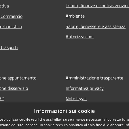
Tributi, finanze e contravvenzio
ativa
Ambiente
e Commercio
Salute, benessere e assistenza
 urbanistica
Autorizzazioni
 trasporti
ione appuntamento
Amministrazione trasparente
one disservizio
Informativa privacy
FAQ
Note legali
di assistenza
Dichiarazione di accessibilità
Informazioni sui cookie
web utilizza cookie tecnici e assimilati strettamente necessari al corretto fu
azione del sito, nonché un cookie tecnico analitico al solo fine di elaborare i