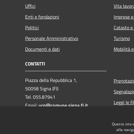
Uffici
Vita lavor
Enti e fondazioni
Imprese 
Politici
Catasto e
Personale Amministrativo
Turismo
Documenti e dati
Mobilità e
CONTATTI
Piazza della Repubblica 1,
Prenotaz
50058 Signa (FI)
Segnalazi
Tel. 055.87941
Leggi le 
Email:
urp@comune.signa.fi.it
Richiesta 
Pec:
comune.signa@postacert.toscana.it
Questo sito 
CF e P.IVA: 01147380487
alla navig