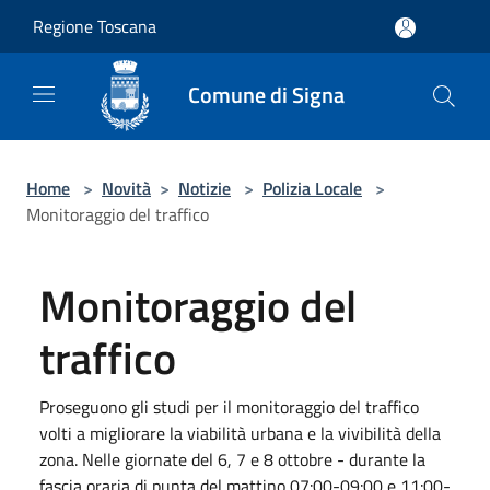
Salta al contenuto principale
Regione Toscana
Comune di Signa
Home
>
Novità
>
Notizie
>
Polizia Locale
>
Monitoraggio del traffico
Monitoraggio del
traffico
Proseguono gli studi per il monitoraggio del traffico
volti a migliorare la viabilità urbana e la vivibilità della
zona. Nelle giornate del 6, 7 e 8 ottobre - durante la
fascia oraria di punta del mattino 07:00-09:00 e 11:00-