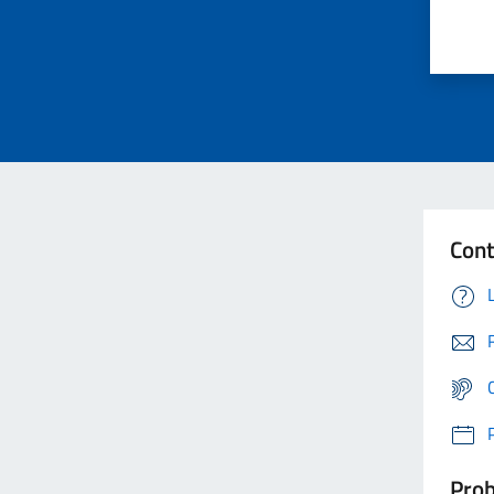
Cont
Prob