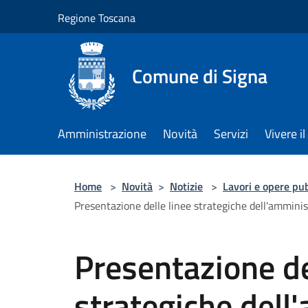
Salta al contenuto principale
Regione Toscana
Comune di Signa
Amministrazione
Novità
Servizi
Vivere 
Home
>
Novità
>
Notizie
>
Lavori e opere pu
Presentazione delle linee strategiche dell'ammini
Presentazione de
strategiche dell