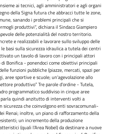
ieme ai tecnici, agli amministratori e agli organi
segno della Signa futura che abbracci tutte le zone,
omune, sanando i problemi principali che si
ermogli produttivi“, dichiara il Sindaco Giampiero
vole delle potenzialità del nostro territorio.
ete e realizzabili e lavorare sullo sviluppo delle
e basi sulla sicurezza idraulica a tutela dei centri
tivato un tavolo di lavoro con i principali attori
o di Bonifica - ponendoci come obiettivi principali
delle funzioni pubbliche (piazze, mercati, spazi per
gi, aree sportive e scuole; un’agevolazione allo
ettore produttivo” Tre parole d’ordine - Tutela,
uadro programmatico suddiviso in cinque aree
parla quindi anzitutto di interventi volti a
a in sicurezza che coinvolgono enti sovracomunali-
 dei Renai; inoltre, un piano di rafforzamento della
i esistenti; un incremento della produzione
aratteristici (quali l’Area Nobel) da destinare a nuove