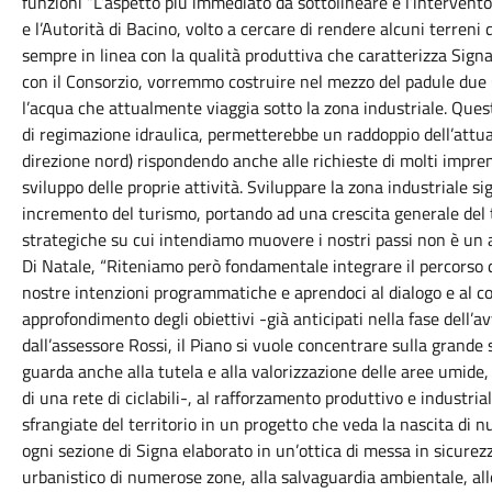
funzioni “L’aspetto più immediato da sottolineare è l’intervento
e l’Autorità di Bacino, volto a cercare di rendere alcuni terreni
sempre in linea con la qualità produttiva che caratterizza Signa”
con il Consorzio, vorremmo costruire nel mezzo del padule due
l’acqua che attualmente viaggia sotto la zona industriale. Quest
di regimazione idraulica, permetterebbe un raddoppio dell’attua
direzione nord) rispondendo anche alle richieste di molti impre
sviluppo delle proprie attività. Sviluppare la zona industriale s
incremento del turismo, portando ad una crescita generale del t
strategiche su cui intendiamo muovere i nostri passi non è un a
Di
Natale
, “Riteniamo però fondamentale integrare il percorso d
nostre intenzioni programmatiche e aprendoci al dialogo e al con
approfondimento degli obiettivi -già anticipati nella fase dell’
dall’assessore Rossi, il Piano si vuole concentrare sulla grande 
guarda anche alla tutela e alla valorizzazione delle aree umide,
di una rete di ciclabili-, al rafforzamento produttivo e industria
sfrangiate del territorio in un progetto che veda la nascita di 
ogni sezione di Signa elaborato in un’ottica di messa in sicurezz
urbanistico di numerose zone, alla salvaguardia ambientale, allo