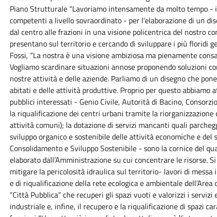
Piano Strutturale “Lavoriamo intensamente da molto tempo - ins
competenti a livello sovraordinato - per l’elaborazione di un di
dal centro alle frazioni in una visione policentrica del nostro c
presentano sul territorio e cercando di sviluppare i più floridi g
Fossi, “La nostra è una visione ambiziosa ma pienamente consape
Vogliamo scardinare situazioni annose proponendo soluzioni concr
nostre attività e delle aziende. Parliamo di un disegno che pone l
abitati e delle attività produttive. Proprio per questo abbiamo at
pubblici interessati - Genio Civile, Autorità di Bacino, Consorzi
la riqualificazione dei centri urbani tramite la riorganizzazione 
attività comuni); la dotazione di servizi mancanti quali parcheg
sviluppo organico e sostenibile delle attività economiche e del s
Consolidamento e Sviluppo Sostenibile - sono la cornice del q
elaborato dall’Amministrazione su cui concentrare le risorse. Si 
mitigare la pericolosità idraulica sul territorio- lavori di mess
e di riqualificazione della rete ecologica e ambientale dell’Area
“Città Pubblica” che recuperi gli spazi vuoti e valorizzi i serviz
industriale e, infine, il recupero e la riqualificazione di spazi c