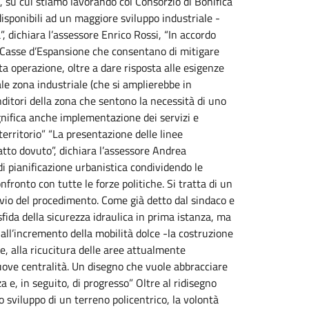
, su cui stiamo lavorando col Consorzio di Bonifica
 disponibili ad un maggiore sviluppo industriale -
, dichiara l’assessore Enrico Rossi, “In accordo
 Casse d’Espansione che consentano di mitigare
a operazione, oltre a dare risposta alle esigenze
le zona industriale (che si amplierebbe in
nditori della zona che sentono la necessità di uno
ignifica anche implementazione dei servizi e
erritorio” “La presentazione delle linee
tto dovuto”, dichiara l’assessore Andrea
i pianificazione urbanistica condividendo le
fronto con tutte le forze politiche. Si tratta di un
avvio del procedimento. Come già detto dal sindaco e
sfida della sicurezza idraulica in prima istanza, ma
 all’incremento della mobilità dolce -la costruzione
le, alla ricucitura delle aree attualmente
nuove centralità. Un disegno che vuole abbracciare
a e, in seguito, di progresso” Oltre al ridisegno
 sviluppo di un terreno policentrico, la volontà