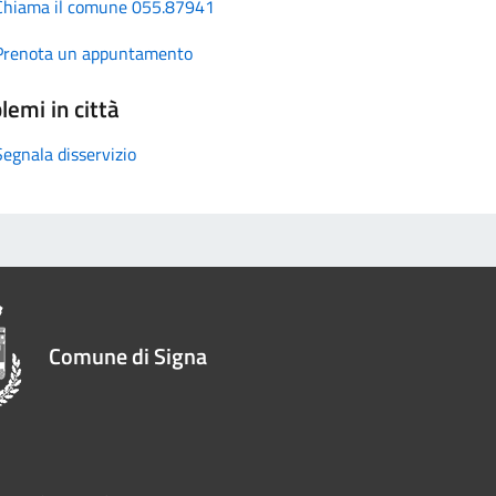
Chiama il comune 055.87941
Prenota un appuntamento
lemi in città
Segnala disservizio
Comune di Signa