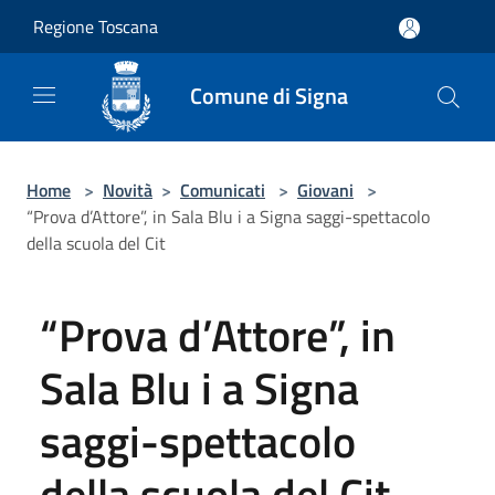
Salta al contenuto principale
Regione Toscana
Comune di Signa
Home
>
Novità
>
Comunicati
>
Giovani
>
“Prova d’Attore”, in Sala Blu i a Signa saggi-spettacolo
della scuola del Cit
“Prova d’Attore”, in
Sala Blu i a Signa
saggi-spettacolo
della scuola del Cit