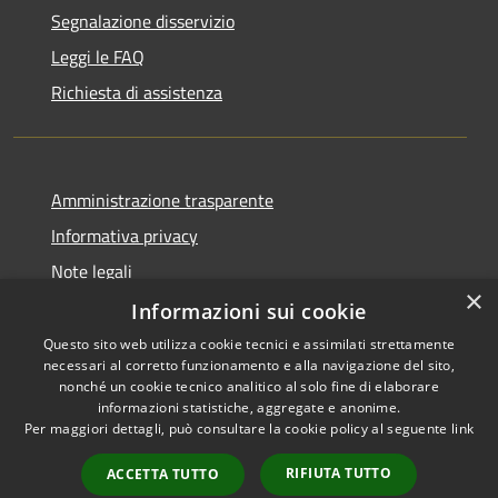
Segnalazione disservizio
Leggi le FAQ
Richiesta di assistenza
Amministrazione trasparente
Informativa privacy
Note legali
×
Dichiarazione di accessibilità
Informazioni sui cookie
Questo sito web utilizza cookie tecnici e assimilati strettamente
necessari al corretto funzionamento e alla navigazione del sito,
nonché un cookie tecnico analitico al solo fine di elaborare
informazioni statistiche, aggregate e anonime.
RSS
Copyright © 2026 • Comune di
Per maggiori dettagli, può consultare la cookie policy al seguente
link
Accessibilità
Signa • Powered by
Privacy
Municipium
Accesso
•
RIFIUTA TUTTO
ACCETTA TUTTO