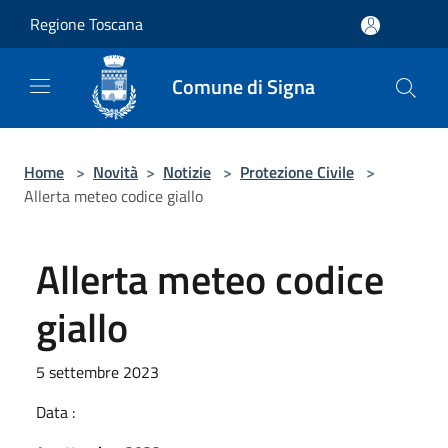
Salta al contenuto principale
Regione Toscana
Comune di Signa
Home
>
Novità
>
Notizie
>
Protezione Civile
>
Allerta meteo codice giallo
Allerta meteo codice
giallo
5 settembre 2023
Data :