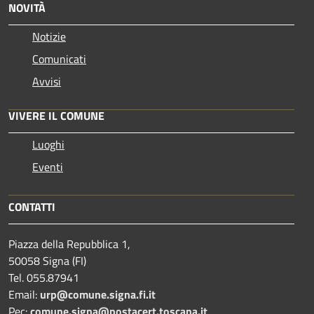
NOVITÀ
Notizie
Comunicati
Avvisi
VIVERE IL COMUNE
Luoghi
Eventi
CONTATTI
Piazza della Repubblica 1,
50058 Signa (FI)
Tel. 055.87941
Email:
urp@comune.signa.fi.it
Pec:
comune.signa@postacert.toscana.it