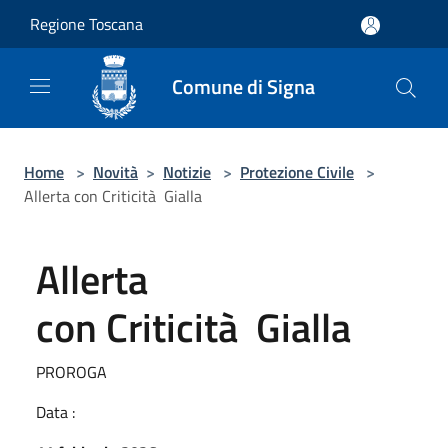
Salta al contenuto principale
Regione Toscana
Comune di Signa
Home
>
Novità
>
Notizie
>
Protezione Civile
>
Allerta con Criticità Gialla
Allerta
con Criticità Gialla
PROROGA
Data :