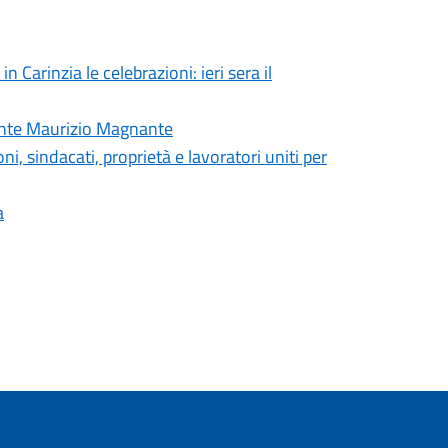
 Carinzia le celebrazioni: ieri sera il
ente Maurizio Magnante
i, sindacati, proprietà e lavoratori uniti per
a