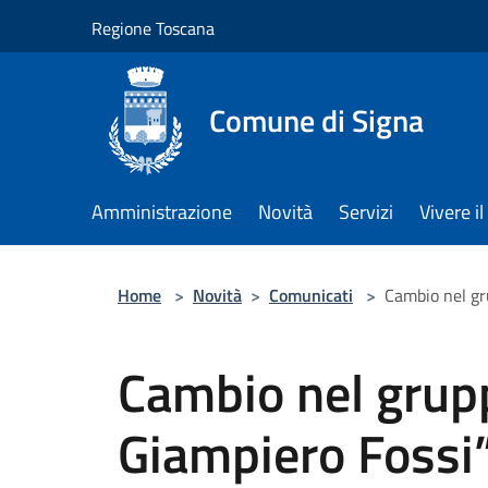
Salta al contenuto principale
Regione Toscana
Comune di Signa
Amministrazione
Novità
Servizi
Vivere 
Home
>
Novità
>
Comunicati
>
Cambio nel gr
Cambio nel grupp
Giampiero Fossi