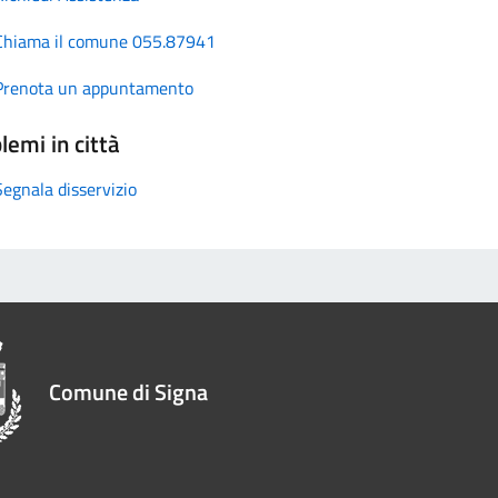
Chiama il comune 055.87941
Prenota un appuntamento
lemi in città
Segnala disservizio
Comune di Signa