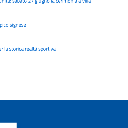
unità: sabato 27 giugno la cerimonia a Villa
mpico signese
 la storica realtà sportiva